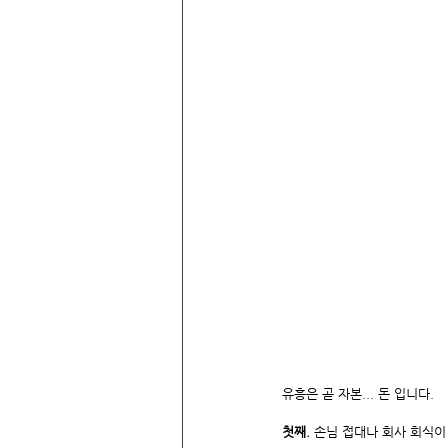
유흥은 곧 자본... 돈 입니다.
첫째. 
손님 접대나 회사 회식이