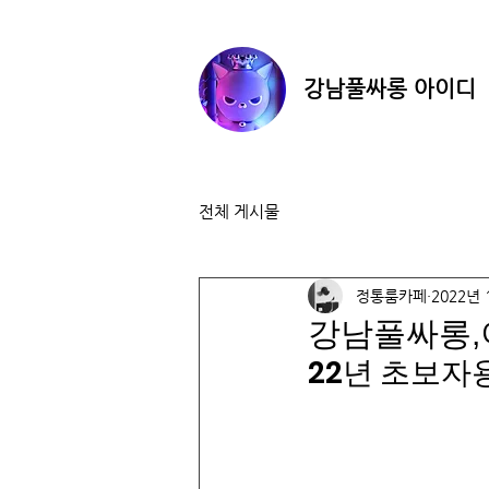
​강남풀싸롱 아이디
전체 게시물
정통룸카페
2022년 
강남풀싸롱,이
22년 초보자