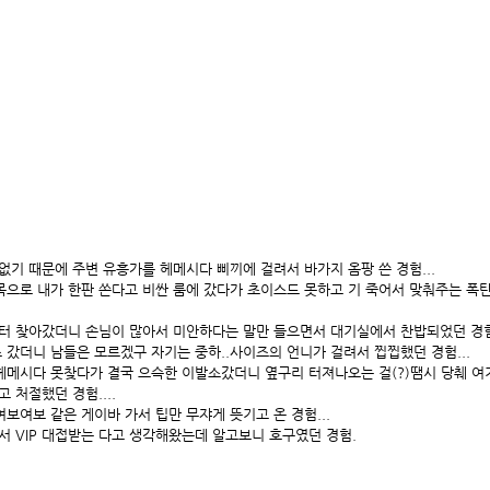
없기 때문에 주변 유흥가를 헤메시다 삐끼에 걸려서 바가지 옴팡 쓴 경험...
으로 내가 한판 쏜다고 비싼 룸에 갔다가 초이스드 못하고 기 죽어서 맞춰주는 폭탄
이터 찾아갔더니 손님이 많아서 미안하다는 말만 들으면서 대기실에서 찬밥되었던 경험.
 갔더니 남들은 모르겠구 자기는 중하..사이즈의 언니가 걸려서 찝찝했던 경험...
헤메시다 못찾다가 결국 으슥한 이발소갔더니 옆구리 터져나오는 걸(?)땜시 당췌 여
 처절했던 경험....
보여보 같은 게이바 가서 팁만 무쟈게 뜻기고 온 경험...
 VIP 대접받는 다고 생각해왔는데 알고보니 호구였던 경험.