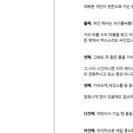
대부분 개인이 번돈으로 가는 
둘째. 
여간 해서는 저가룸싸롱이
거의 따블 쓰리 따블을 뛰고 아무
문 밖에서 박수소리도 싸인입니
셋째. 
그래도 꼭 좋은 룸을 가야
그 사이 시간아니면 이미 에이스
리 전화하시고 최소 중상 아니
넷째.
 가라오케,레깅스룸 등 등
엄청나게 많이 있음에도 업소에
다섯째. 
여럿이서 가실 땐 충동
여섯째.
 마지막으로 제일 중요