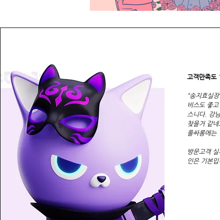
​고객만족도
“송지효실장
비스도 좋고
스니다. 강
찾을거 같네
풀싸롱에는 
방문고객 실
인은 기본입