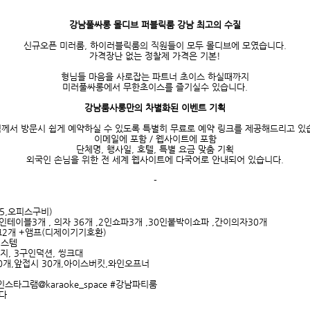
강남풀싸롱 몰디브 퍼블릭룸 강남 최고의 수질
신규오픈 미러룸, 하이러블릭룸의 직원들이 모두 몰디브에 모였습니다.
가격장난 없는 정찰제 가격은 기본!
형님들 마음을 사로잡는 파트너 초이스 하실때까지
미러풀싸롱에서 무한초이스를 즐기실수 있습니다.
강남룸사롱만의 차별화된 이벤트 기획
께서 방문시 쉽게 예약하실 수 있도록 특별히 무료로 예약 링크를 제공해드리고 있
이메일에 포함 / 웹사이트에 포함
단체명, 행사일, 호텔, 특별 요금 맞춤 기획
외국인 손님을 위한 전 세계 웹사이트에 다국어로 안내되어 있습니다.
-
I5,오피스구비)
 4인테이블3개 , 의자 36개 ,2인쇼파3개 ,30인붙박이쇼파 ,간이의자30개
마이크2개 +앰프(디제이기기호환)
시스템
인지, 3구인덕션, 씽크대
 30개,앞접시 30개,아이스버킷,와인오프너
 인스타그램@karaoke_space #강남파티룸
니다