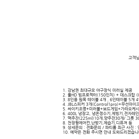
고객님
1. 강남권 최대규모 야구장식 미러실 제공
2. 풀HD 빔프로젝터(150인치) + 데스크탑 (
3. 8인용 원목 테이블 4개 , 6인테이블 5개
4. JBL스피커 3개(Control1pro)+무선
5. 싸이키조명+미러볼+보드게임+가라오케
6. 400L 냉장고, 냉온정수기,제빙기,전자레
7. 맥주잔(225ml)10개,양주잔30개/ 그릇
8. 천장형에어컨,난방기,제습기,디퓨져 등
9. 상세문의 : 전화문의 / 파티룸 최근 사진 :
10. 예약은 전화 주시면 안내 도와드리겠습