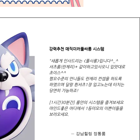
​강력추천 매직미러풀싸롱 시스템
"새롭게 인사드리는 <풀사롱>입니다^_^
셔츠룸(란제리)+ 같이하고있사오니 입맛대로
초이스^^
쩜오수준의 언니들도 란제리 컨셉을 하도록
하였으며 달랑 흰셔츠1장 입고노는데 터치는
당연히 가능하죠!
[1시간30분간] 룸안의 시스템을 즐겨보세요
마인드좋은 어디에서 1등미모의 이쁜이들을
보러오세요.
— 강남힐링 정통룸