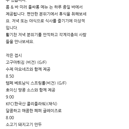
수 있습니다.
룸 & 바 미러 풀싸롱 메뉴 는 하루 종일 바에서
제공됩니다. 편안한 분위기에서 휴식을 취해보세
요. 저녁 또는 야식으로 식사를 즐기기에 이상적
입니다.
활기찬 저녁 분위기를 만끽하고 각계각층의 사람
들을 만나보세요.
작은 접시
고구마튀김 (비건) (G/F)
수제 마요네즈와 함께 제공
8.50
템페 베트남식 스프링롤(비건) (G/F)
호이신 땅콩 소스와 함께 제공
9.00
KFC(한국산 콜리플라워)(채식)
달콤하고 매콤한 페퍼 글레이즈로
8.00
소고기 돼지고기 만두