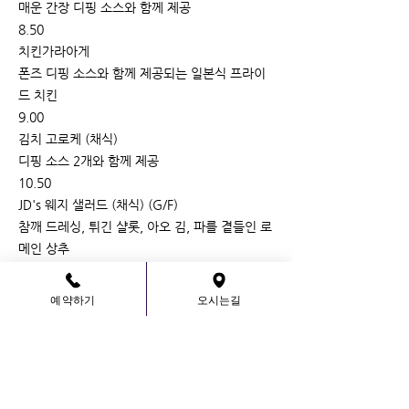
매운 간장 디핑 소스와 함께 제공
8.50
치킨가라아게
폰즈 디핑 소스와 함께 제공되는 일본식 프라이
드 치킨
9.00
김치 고로케 (채식)
디핑 소스 2개와 함께 제공
10.50
JD's 웨지 샐러드 (채식) (G/F)
참깨 드레싱, 튀긴 샬롯, 아오 김, 파를 곁들인 로
메인 상추
9.50
큰 접시
예약하기
오시는길
JD's 퀘사디아(채식주의자)
고수 페스토 / 소금에 절인 양배추 / 애호박 / 그
린 토마토 처트니 / 양파 / 치즈 / 위스키 마요네
즈 / 사워크림
12.50